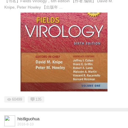
【书名】Fields Virology，6th editoin 【作者.编辑】 David M.
Knipe, Peter Howley 【出版年 ...
60499
135
histliguohua
2016-8-10