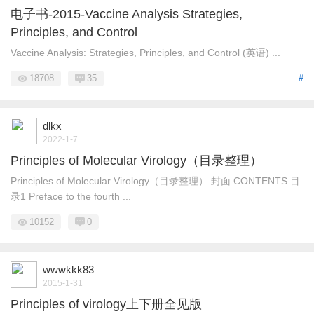
电子书-2015-Vaccine Analysis Strategies,
Principles, and Control
Vaccine Analysis: Strategies, Principles, and Control (英语) ...
18708
35
#
dlkx
2022-1-7
Principles of Molecular Virology（目录整理）
Principles of Molecular Virology（目录整理） 封面 CONTENTS 目
录1 Preface to the fourth ...
10152
0
wwwkkk83
2015-1-31
Principles of virology上下册全见版