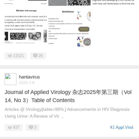
11521
26
hantavirus
2026-2-8
Journal of Applied Virology 杂志2025年第三期（Vol
14, No 3）Table of Contents
Articles @ Virology[table=98%,] Advancements in HIV Diagnosis
Using Urine: A Review of Vir ...
937
3
#J.Appl.Virol.