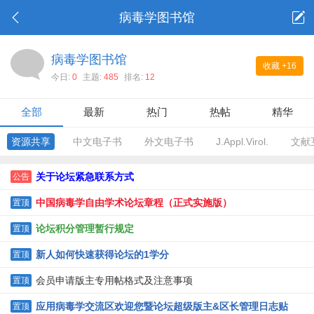
病毒学图书馆
病毒学图书馆
收藏
+16
今日:
0
主题:
485
排名:
12
全部
最新
热门
热帖
精华
资源共享
中文电子书
外文电子书
J.Appl.Virol.
文献
关于论坛紧急联系方式
公告
中国病毒学自由学术论坛章程（正式实施版）
置顶
论坛积分管理暂行规定
置顶
新人如何快速获得论坛的1学分
置顶
会员申请版主专用帖格式及注意事项
置顶
应用病毒学交流区欢迎您暨论坛超级版主&区长管理日志贴
置顶