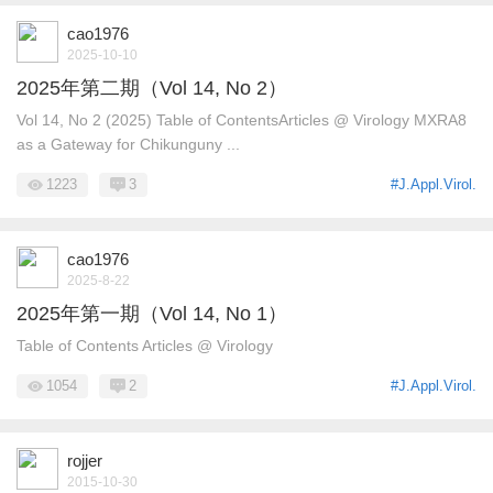
cao1976
2025-10-10
2025年第二期（Vol 14, No 2）
Vol 14, No 2 (2025) Table of ContentsArticles @ Virology MXRA8
as a Gateway for Chikunguny ...
1223
3
#J.Appl.Virol.
cao1976
2025-8-22
2025年第一期（Vol 14, No 1）
Table of Contents Articles @ Virology
1054
2
#J.Appl.Virol.
rojjer
2015-10-30