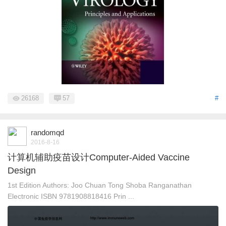
26168
57
#
randomqd
2016-8-16
计算机辅助疫苗设计Computer-Aided Vaccine
Design
1st Edition Authors: Joo Chuan Tong Shoba Ranganathan
Electronic ISBN 9781908818416 Prin ...