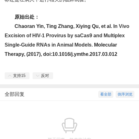
原始出处：
Chaoran Yin, Ting Zhang, Xiying Qu, et al.
In Vivo
Excision of HIV-1 Provirus by saCas9 and Multiplex
Single-Guide RNAs in Animal Models.
Molecular
Therapy
, (2017), doi:10.1016/j.ymthe.2017.03.012
支持
15
反对
全部回复
看全部
倒序浏览