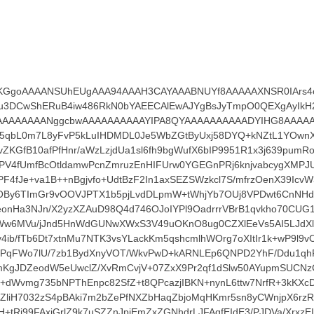
ihvM/4WDbL79E9mfNRnvHNja1W0/91OFiI/7pkaNPlivr3IyzWg9eXE68V2Amf01hIbRR+2ba1tH5obq3PC6oVdEkPSRVK35NxI37BGU6H0g7yIXpe/Ih6CAV9P9Mw8SOUZErjRVLOX4tm4uxPb1t4RrfdDLd6TcbGnmKf5pYxfQk0HUHL9Lql/qcdaWXQsTR04G8QV3TbGIVE5cM3jx0HfP+p16QxVr2OWDj7p850eScbhqHGazmqUSr+VZe/I1j2Pp2fmLHKEOCDd2XWXlcGq0+Ly4fpymtYV/HT4mbrpgfmQOY5BR2ZBlaKPLkEz8DAkpTaVm7FffqXD8kzsEhOe9f6V24ZOLgsn0uXfyjTLh6Exjr9O3z34sK42Xphv3IZ7E7O/SzKuBrEPbq+FYjJpQOrQAa4tfVC+Dxq7VX6p/owNhE6vKn28BtuRkf1r86fNxgE1aqfhBrHVSWdmNpksqePAv8C7drwLY993RmfUkrrvmc1JISVmrUN2Yp1RVDXW/lbsDMve8SkpbhupXqtTMpKq4WBTn7GyFKlx7ozPoCj59Zk5kE9ruIHOpmiGK0eMHitPIqs3ZLBSPbPTfXKnRmas3FnpSj7YUItmgRbmVI1TmVnVGnGymRuJ3n6szV4kgxUZ9eTYyzPEcbfBAbrORV2vrEE8vWrPdmhZ+Ba8XcC+KdhBWu6dOozOORi+lNU6TnwvabcQbPKGpQ8aZAaeq0fnhBQyVZ9lS1OYCYvZ21OHwEynZvpI93GrJ/zsew9iONIguxtaxem03NnIo+SrIoGfzAFxz1CZujGH2/KySjpbGgz9Aql3NwvIhskNyfw4ZfP4Qh4H1RXnT/UWvSlOnxqbYrRRR/JO5/PvrI17gpP7kQFfNXTJeNqEPe6CZ7lR7R1Rp4/SlBiEVL9O9LkvqKPD12mfZfmRItEzrloyxDpY+okLYETYQLT0s+QzN1aO2FZiDdzq1g+h3hfjANdyuABGvR8zfvUQ1VNY7BN0faefKGNY6APTK+sUsUPh5En0YEeQYmUZjIMW9RlvPza0aARqNLXqLgpqkTeWBDO6UsWr6VtlUNUz0ax3mcr6dnorbc+wxWDY5MWamRxSe3GfJfsgt4dc5xb5id5v2EZiz9A4P4nGlFXQLVEEO7FWF6gTzm/+G2jfp/7DY4hsWaC26Frxt1GsfRq3tU8tvQn+Nf7ePd6izOhfUlg9q4kjdBaUBwYeF5xTprN075TKEttObHRRy2TLWxkEhxAGytqg7IydDqM8JjYyvOG5AZ7IiN+hu7OR0WlNKbHzrAQZGZpXNn5jGVK5Ckv/eeB3Bl7yKGtMybVxu5GxId9LjMThyDJtdsxd3rnu5W8dfCRizKs8qjPjKZMz55RTe8cdzS+h5dtbZ8myO5vpNUP7ZrQcVwfErA28RVl3VJJURMqdweqM1XAP7+z6IIY1qKXP7ZmdHf3YmINx/Sgxrv7EYMqVTnXGxtyA4Jb08yzAlMyW5ktAa7CM+brvMi5C8g6XdQj4NeeFg0+6DcPqGNuP/f7qx4VJtnK6GQ0qs1sgsTJ+lob6cafxbxPlMR1PqA7skvAp9YdUJofAwQSVVSf+7GTx39LfjI4LZC9XZ8YTqCynrgHv5ok8hu0sqhsCYRnx0OC2v1cz0Ov6YppaQSdxopzCzPW5yIwbe2yfbulqFwDh7w1d+WWRlThR3+A2SKuJHGqvnzSwsO4Z57VRC9b61Ai+RnrekSxNjnBLalvld0FGn3x7lXo9Hk+FJEgR59Xpmg496/UDi03UZ99MN/PKoyhYE5WzOeNdjGOWDl00wNwp8HqehdqtMGg9+10QVgINXb0Q22MaOLJtMZYoOJLacYqzl4cFEmOZHzC+gn+Kd+14xxHSUpnvmv2JNQzWeNJTOtMTUuhMzuEs0zKKr0aSBz/ot5+7qYE+DJS1QdkpjnemNHhv69mNGnNknPW1icwYeMNpPHx9YSQwifOVBS78IBs75w47k0wsuxLDL8WKkQGfn2ej/95i7wvo1Pfx+SW0VJbTovzhAKchfdMfnNOItIfZqjeKxEtAYsdsd8wIC60tKlLXf7JfTMjYsA4BGQt8kEsX0s8HBJiasEGfGGu6xF11R0dy/S5zCLg/TSbkvPEy+bgf7+4bVfnpIUrB4Tuo9Kc1YA3SWE0UTkQelHGzR6Q5lwoGNFZVsBHJ9eNmbrY/2Nl+6s9d3dgHw+K68w4pN0Gpi5qBjiphVtFvDykYN+MtBnMkI7fb8/BdkZlGH8uWoHpdNXLlF4/D7nl706nUReq42aRRUnN8bGuY7ZZ1GQOeuO5CsDvOT80ZWJWwVcLhZsDLg8zcuLP6QWLrxI2nUdDH67p429ImSFfPXSyy1XScXKNFTp1PXTIU6cwVzJd+Wo5+FIyK7fQkrc8gju4bZL/53I2spCSi4Eitzt2Y0AokAuD4a2a8a4OZNwwGHOwxFB8BzFLoTGV01qWhE2J9xHnwHTwzThEl68YtiTv7oA6wjm/pDNqqFLMfgh1csxnEhNog6weLsDc4PchmKBoRbkaDJfpPMnxoZ75bRIGDYBgH488beUlZwgzC5NAaN719M9rPXZsZjJyDar1Fqd6sLs9uwA4BLF8uO+Pq7iErBsipHrF1azDOWHDPzl+vFeswugOE3DPEWCd5a25rHgPrpQGKz82GVftesXQ84PuxPCIEW4Nx7xw+lek6kcFbNXS79zG7QGjs2BTbKJxx6MpnV2TtHR8uFwywwZ+6Y2D7jOxZ7N72EIK4IfjnDdZIRyUOpSvDLt1fxh92snqkxc0qknHaXqUzbsY7h2VhtFFL7aLt1iUfdeJx+ObsLMxUVmdqb0hf2xlDTkWfWE0G07oLY78Eju37vQ5YpOfKVFnVFuteT9QHkz4QzUQ2ZL5wlDonFbLZ6KSuaivwGvitd1Ge3EqvNZ/tU6Irt0K7ZCu5+tK6DMpVcLPgeYoCtUUQ0qV15T/OQzCIC10Chxf8LbxDxzufLYkczGyZXODZDPpll7+O8ctq1kkYKEcMdC3igbPLKV0T6WFdBDsIq8zqDcbN9u4Zv0U4Mo6KVLOWJgfmmA2FSrTZG/+FEeUMFTWMWnvZZHZQZn6sw9I3i5wvgetM0RIuPzt5Z+67TrK775oZDMt1lTLoFQbb1syiG6CdHgn38NdGQS22FcTZu5klRll1FYqT6eR1w4COlxhGbZ4aLUsugWsh8hPlR9qysaR0Azhnux4QIT5s9/RHXUYar+gJM7fulGB38FPXbGZk8Lq657oQfcDyUFt5Ehylk2fXB6KxiNr6WzyDRR1T2vLwg9U53A+PyRkz5bL7LofDO+4HZtpyDMSZUEfSrRZpzzIrnTooT5HB7A+GIse6fRbfi/lWrNKJ6saXt3vGO3bMmjLTRbF1Jqwe8iQ6NYxr1cDDWllGBteDC14NTb75G1uRwkqIlyh4138IbCGD1QCGS5kuTMah4TpMZ+zTILb7xYw/c7aP6rQgg/X0brcrLIkPvA5K7S0A/tdONh40qRDZsHEQdjli3T9wuyb4Z/gLZrzJEXenh5Kw8jk8nt0t47dh/pP0D2abJDgF6Z4qp/tGEQ+cb+AAy2wuG8cP9o0GYnCtrkUTdKbk1BtSiVGXp+qzJ2ooVKLNIeCbr4AIhgobWtVgs8xgqMHuZ6jiZZlrHcyirSB37fp1n9VmSZITnAUarJJ95nP5GSqmtlR2nVRXoTBFO/TlgxySuM1fvpkvG1oap0YKO6j2904aiMPzBsEwwQeMyLhyujwx4GNU/3H+gi8Utj7w++q0TbP9ycN4EKM8kylP5CjNXqzBpQbSdKoCcHcSBSRJv8mWi91d3584SMBn1xbL7rscDl8Oen5jr6U4ExJocKtF0u0iax0rOADA/z7embuWgPjPYgcnqr+8vK4DSd+JghlZAGwMi8ugS12QutQfRKJTw7iWOIVLyNKydMtgzBJLzSuB2+HpwiwkMDblsyVT4qCqy7bfR73GcxZWRoPLMjZEdeF0xnIrytZFLdgwYNXCX8q44E87AO1X6WXbSd6EyIaN28kHA0YR