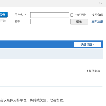
切
换
用户名
自动登录
找回密码
到
窄
开始
密码
立即注册
登录
版
快捷导航
返回列表
做为会议媒体支持单位，将持续关注。敬请留意。