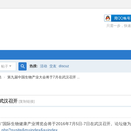
只需一步，快速
热搜:
活动
交友
discuz
帖子
搜
站
›
第九届中国生物产业大会将于7月在武汉召开 ...
索
武汉召开
[复制链接]
”国际生物健康产业博览会将于2016年7月5日-7日在武汉召开。论坛
ex.php?g=site&m=index&a=index