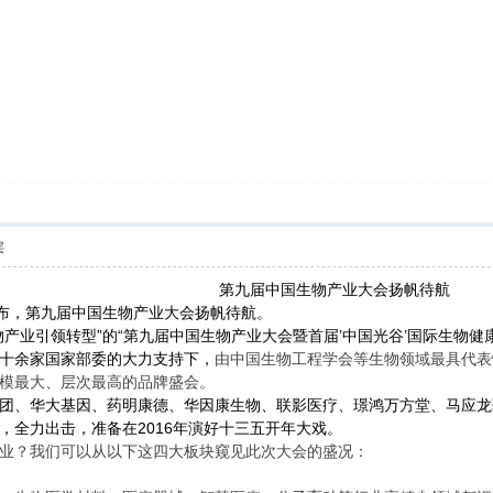
层
第九届中国生物产业大会扬帆待航
发布，第九届中国生物产业大会扬帆待航。
产业引领转型”的“第九届中国生物产业大会暨首届’中国光谷’国际生物健康
十余家国家部委的大力支持下，
由中国生物工程学会等生物领域最具代表
模最大、层次最高的品牌盛会。
团、华大基因、药明康德、华因康生物、联影医疗、璟鸿万方堂、马应龙药业、
，全力出击，准备在2016年演好十三五开年大戏。
业？我们可以从以下这四大板块窥见此次大会的盛况：