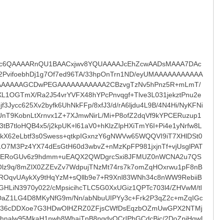
t3+kA8F/gr/3cDXwh3ERu/cYrQvLT7c71wtnhuCGGD3jvRai2eJoZnbHnsjr9sU2Z8rcbMcKA5ybGXGOSg39bM9M8ml3MpT88ms2yF09+VUvoXwcICpsZT9bM26pef/+MCdb1iAdtc2FZzvUWXMnpj/e3ZnHrpnypQlL+He2uhfNi3y+QTBM8M4VyeHEBU4bK5Yay5fDrPdq7PuDCEimCs8/ns1+Tozks+gnEbjuRDSpDfv20i8F9QPnUDknS2bgWeDdwVfNVSsuSDrwYM4qdgWP/93qCu6z6h57qkcb1MkPYVSiwDr1w2Vn+ib8m++Cc6hU/veOr1Y0aiszlF0rFkYG0bplkLArZUTGfN9xAYPUeSuGEh9ksIZ9FNhwq32ay4Q5gEgO9uzqsPILILtmy854uDM8vPPRPGeBZTCry2Y9tmc8x6HBH+kqHw7TpcibOg9iMBXZoVSNw4O/Ardix9sVADR4f4437y1NlnpFDgQNN4mf4A+g2fQhGX+IsSearwFZEmS1f1j6Z2d22EH4cmlPOc2X8L4jYrmo1ttva5C25cYvLR40E2iN9MYSxfEz3qvgjJtLY2bWoI0iteKgemO+PTvhl+OtInjWaIwdlYIDNg6zCDfrAF8vdjaTjEg1LNlguTBzN5tFxmT1cDuHlD01VJ0B5gMizmLl7/ad6OqcQTLczsRo1iXP/XC72BlTeu6prXc2fDU/HCBYl8HJuNUybd3xW77QoVv8LNGw4Jr2mTEBBLctw65k4nan57lu5IJDxZLQ4uAxqrtlVg34fdjkEBZ1EM3YOvm0+Yv77PPvJ3+egejLdS1TdnV/f+AdKi+vIqNhXGwvmXUysNr4KKs9bg5N+6zBbXPIs/p59Evqi8YO6qNcBj+euPpzAS/RsdTP6Uv8naWcb/9zXW7Fia40uFn5d+JGrljo0x85nTLosME+ri+Wr46D9zgPhT50B/01t+q14EMO66VxWxD0fIbonI5iQKnJYKXeJHUsIXfBY0nRSpOB7PJKFLdE3o0pf5R6Hbi+3ksULF67CfFu+QNbL50O478jGdQ6Z1vki7l0sm/1cxLgAaDC+5zxjmegIqOvWE76Zodk/CH8rN3bBRbckiAeAHw0nA0N57w5j2Es8cA5yJnNCdHyXtvW1Vszqv3il/AXWOP6xNjZgTEzgQ3DxhvMtTR4pB2KMxTJWah2CqpHtx/TLe8uDLl4tvSNBC/Cn3JOxH0+/LTZnbnu8QT9DExlxt7NmPLvDV9chEBT/+nNru7IaOIpWGs0l79xzoRtInKdON1qbOU2X+hzGlToEm8XEOp1TlybNmdDqQ/UrHfB9rUTs0RwbWggQvmwrTeOT79nZ9Y7G0QsgxIYFP1hDVfXf1i/NBTDy7dof6Fva9ZHOraws3fRsSUlD8KFYAldyxGD3fjnumjsWsfWATdb2XIQolPT3ZLZ4rBEv2LgT4yPdqabZ1mpDPFWDd9m0QysOMxcZvpM2iNvSrEJLkzPziGVj3UFP9bIajLIQSDbB7ke3Pg58Fce/Kn/FTvCB0PiNER+7fkMe6Rf/coLeqfwh7weWlEGo+DxmD3eAdJpNlA1dltSfL7H+kRrxRnvpO9o+uOxhI0TxtQ3s0vc2SxqEFsZ5L7oAidhS+E44vYfFtgucMHZdYw34E15f453dd923WBtzoj8QWIlPTblSt07D29sOLHxwgOAOhTWgLKGrXeKxi7VSgZOm8bMDvjBvX8PWXW2NjZY7u7aBqlTtGNGMe+4vl2AZFkWF1bJU3uUPwNmWfWnkFZk165jzJeQLy7cTMfUHPc4Os4JqS+l/2C2p3yk0SOJglSGHUSzmfcMt2c0LJl1y2RpEL2M88COq8srD7BH5mWW3t852/HslDonXUZh2EJRLM3PqW0VEEPfRe/dvtyazLrgzRgDNcxGdBpF4kBZnUf6xC8b5yX7Ns9yfbFnVFeVyDI+0SW2LsVBtYZ4Qxa2D/v3F57t2y9b4sOAXBDuimSG5YTUlg9MOR3D7SnOOBvEY2c9x8LBQWuht50IFySiPP6R8dGuGBjrDdiAg7ssOI1a1rSZoiCjLaD0e5KD93Y41TIymOB1coT0Z5LRLsM72qpAFVOsDKkuNR8iv3acvKGG2vUTIGUgwNkLm5PBUgZq+HGP+mcqkm5lS6MfSf1pv+f+fXey/JYgXvn2xe8ncGNOmnrj8H0BuX8Zb2e93QpQwelb6m+8nUhlyQbJR9ilKbX275bhnPfo/4Bh/J/99x1h9+XYV02oM6hd8acPyUgR47k3823YcS+injLAXtsXJRK15o/ZIF3V6KOBxu1Rmdr9wDTimGd2WsmgOZJP6LOhWkYGaLJUmww02HtnsR35bK2dRrAzL4yvY+uU+ADHIMhpY5+PHqEzc3QHb3jUAyQ84OZN2glHMgshyGAno/IVnl1vjclBtqbm6tSYbzSInFED58aRV+iNn4XpoyrDAi+nTj8o6kZkWE91d/063I8HqzA4zWbsjJEjaftHKHvYh52KqUaZtavcklzyidNuEP1Cct4e+NgRk35BcpQs5WT5vnqh9qI8yC24/2lkXp5B35X8D5aBtIwJvbPYAd+GYqFYYy/SD748TmadDA9EZ6rpCvtTYK7MnH9+ZCwD0sYyQ1OXpjOrX05O6AXlkRcTPD1tizN9J/3dtnOzbnTMOJBnUjtcbJkfh/ajqM3HIIGRTG1NDnbMp/hemSzINfZvKoGVLfuySiNvXXqcjUAbQGT5Orgn44+Mcf/7/E7mI4NwqfExek6OH28clfFJ+6JrtwadOszWn+EgS1QXCw7KUa683MX0BKZ+tcuU6yHtu/wzfB35b7Uf69fEkVtOBn0fjUj0u2ujmn3A/e3wtw/QSHm2vqmeyr87mF/dMp3kg/sqDTIihK49nMu/XH14vAOWUz/TwOuiyAaoM9AWGUVYucNyMZt9ML+bnvvqz/cTI288WdOkQ4/0wnqQD7YsjIke+fFy2DGWDsZOPPGfXt/fmuNn7gdkzwSDeKCtpIGiTos4CEF9DBCCrPcG4cH74/Uv5fv5x9ePHz++fv76076zWX5+/SzP+/jx8+sbPfKPwWU9/25fOL6f27r+/nr++eur/GXbQJK/4Ofr18/6XnEPx8+vr5/ddTb1taM+a1jda1u1vkv5t888Pz/3z29+3+c1/jzco339gHpgqF7leluna8Xlne793cmvf07In6ZzKlXg+/mwut4orm6yvJVEZYll01X8T5ZZ+3n1XlF7Ru0Q+rxNXQ0Z1fWmqs3lp1OeHLbu6t8N9fWZ+kDcF3u/HwlF0v9teit93Eu133Yw9vtviKvn8++R7nLt5PuIpqT+uUyDhOXvoiZ3cUpl0MnuH2jX9yCDLB+ZTuqrP01BT7rvj+7bTu96GexrCyff0efJ+BjpaUrutnl54nx6Hd7sB9HY4VL23XgcWKo7JW1Q1kHRHkl7VeokxstMnPrGyzUQPffd6PxNUdWjLNvaTt5WSnRxaIOlZDDrswWu/pcSSPCn+R//x/rgfw1htqZjZgAAAAAAAAAAAHgH/JWONwAAAAAAAAAA8LeA3/EGAAAAAAAAAAA2CBxvAAAAAAAAAABgg8DxBgAAAAAAAAAANggcbwAAAAAAAAAAYIPA8QYAAAAAAAAAADYIHG8AAAAAAAAAAGCDwPEGAAAAAAAAAAA2CBxvAAAAAAAAAABgg8DxBgAAAAAAAAAAN