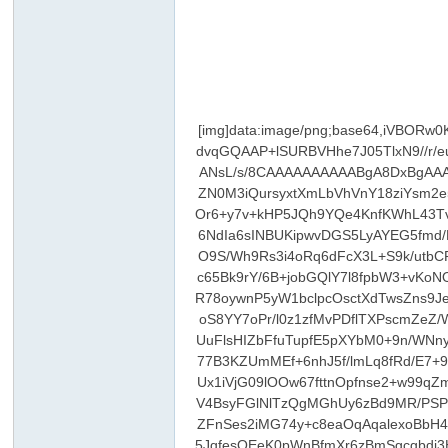
[img]data:image/png;base64,iVBORw0KGgoAAAANSUhEUgAAA94AAAH3CAYAAABNUYf8AAAAAXNSR0IArs4c6QAAAARnQU1BAACxjwv8YQUAAAAJcEhZcwAADsMAAA7DAcdvqGQAAP+lSURBVHhe7J05TlxN9//r/eu3DCwShERuB4iw486RkN0bYAEECAlEwAJYgBsJyTmpO0QEXgAyIkH2PvifoebhDj1g7Of7ed96TA/33hpOnTrn1ND/eyUMAAAAAAAAAAAANsL/s/8CAAAAAAAAAABgA8DxBgAAAAAAAAAANggcbwAAAAAAAAAAYIPA8QYAAAAAAAAAADYIHG8AAAAAAAAAAGCDwPEGAAAAAAAAAAA2CBzvgTzNv5hPnz5R+mLmT/ZN0M3iQursyxtXmLbVhVnY18ziYsm2e5qbL0m7L8yFvP5kLuIHDMDL0Je5WbZGtByUxj58DYQ+kNZtL1YOwnXL1OGTmX/Ra2J54vrYVFX48hYPcPnvqgf+Tlve3L031jekztPnu2eOr6+y7v+kHP5JQh9YQe4KnfKWhL43TvZKGfB10afPfHnr/aWzLzjdUa1sl6fh9bgWufX6bIP9951R1x3j639pumRojf3Jycc625Xv2byfk6UhNkFFp/8xfJ3/d/rA6ljdu4L9B/4N4Hi/NyKFNi6NdIa6sINBUKipwvDGS5LyAYEG5fmd/PV4fUmfBcOtldamwPcnZmruzEnHIFUrw0YGEGnPRj6knjvabcygXMPJUnT9KobnLtXrnvx1Z+7XJmwNirL/Mi+P8ofZ2dqVf9kYPCERuzup1O9S/Wh9Rs3i4oRq6dFcX3L+S9k/utbCPF4fJe+va1B++nBgjvfo+UdtBzF2In1axSEZSWzkcl7S/mfrzOenX39IcvW3tB7tloHQB4x5/j2kpUK+l61aV0+hKlzZlpHXiTmY6l+Pi4e1yNrfw8Lc65Bk9rY/6B+jobGQlY7l8fpbW3+vKoNOBy6TImGr9vOOVJPTX1b5pjLvdDLpmW+tWhjYb7OUj8VPDwt6CnNHdkX62eLbtf3s0Swess+qtkpIGxnzY6gNWVw65WQQVI9iT7XHlDSt0R78oywnP5yW1bclpcOsctXdTwsZns9JeonHa3NJn/X2yzXZAuD98Q4d746OJoIYPl9OadrrrVBrB1qvkho70CUG1O7M3Pz4YX74dEsGtH60d3wbvZ+nMzKpFP981jxjnTf+vjUsglPAToS8YY7oPr/l0z1zfMvPDflTXPscmZeZ/Ww6MVu/jJnd5HnWdGUNwXWxS3V49uOKnO8ug0CZXlEeVs5AI5LJdXlERoGUv6z9hdmm+uEAQX2QWDgrcSxi8JFMUZ0nWCNA2u7QSUuFlsHIZbFfuTupfE5pXYbM0+9n/WNny4ib/fTb6Dt7xtnMu7NTK3vsYLackKm5qshcmlhWOrg7oXItIr1k+wP9l9vOlz9q/8mZlX0ZZEvZv7WdpujTNzMt74rs7k7omZqHOxrwu1pF8nB77B3KZUmMEf+6nhJ5f/lmLq8fRd/E7+9PqFWo7lU/7zb1BydXnyVOT/WkvPwD+kARNLEp6QNPD2YhF/Ddu1qhROqvUAykXy9tHqYzM+sQllb9e7+R9Xnl83WNh34c8nWW9RebiiBUx1iVjG09lOOw67fttnOpfnse2+w99qZmKgJDZeodW5eUwclZ/XvRmCvjV+07ZxX9Pr2qf1dSlw50AYupmSUCNzGHLiN3970y022/cMpsicihcTLC5G0XxUGiz1QPTc703l4/ZHVwM/tlV4BsyFGlNlTzQgMGhUy6zBd9MR/PSP+dWvmg735bNPThEnpc82SfZ+t8QPcazjIBKN+nynL6ttw7NrfR+3kKXcDaZ1LG4D8MKyNfG9m/Nn/abNbuUIPYy3c+Frk2P3qZ2c+mZqIGcZFnSes2iMG74y+c8eaOqAqalexoBbH4ZliH7032zS4pBAki7m2bZePfNXZbHaqZbjoMqHKmr5sn8yCWnjpX6rzR36cDDXoe7G3HDwOlHZRZ0ZFjsCWfDsEqzbOZmUwGPX2NTMj5JqfesOEeK0pWnBfmXr6zBmSgcgbdi3H+tRi99FAxjGrlZ9k7uSZZnJpjEmZxZGNhdrLJFAqfEIdE3/PJDVa/XrxzEIhnalw95MkaH1nwh8WhajTpB8ngdyOCrIPbGCdcBic/2DoZpiHqwI6evkw7JnSDyBjpcULGoQN1Yuwt7s3WqSunM1KtU181d