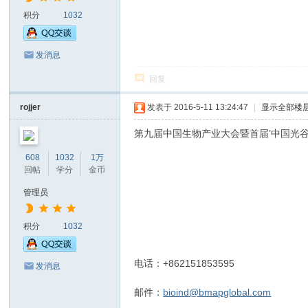
积分
1032
发消息
回复
rojjer
发表于 2016-5-11 13:24:47
|
显示全部楼
第九届中国生物产业大会暨首届’中国光
608
1032
1万
回帖
学分
金币
管理员
积分
1032
电话：+862151853595
发消息
邮件：
bioind@bmapglobal.com