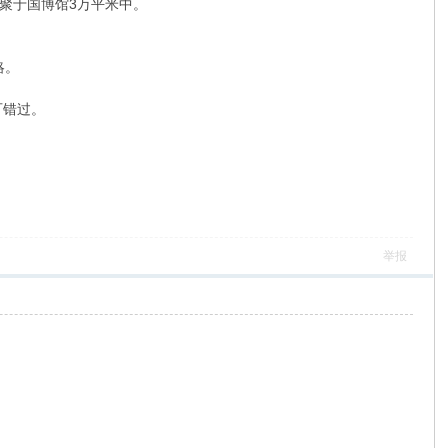
聚于国博馆3万平米中。
略。
可错过。
举报