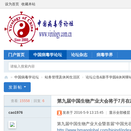
设为首页
收藏本站
门户首页
中国病毒学论坛
论坛杂志
病毒学界
»
中国病毒学论坛
›
站务管理及休闲生活区
›
论坛公告&新手学园&休闲驿
中
发新帖
国
第九届中国生物产业大会将于7月在
查看:
15558
|
回复:
6
病
毒
cao1976
发表于 2016-5-9 13:15:45
|
显示全部楼层
学
第九届中国生物产业大会暨首届“中国光谷
论
http://www.bmapglobal.com/bioind/ind