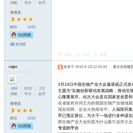
回帖
学分
金币
管理员
积分
1835
发消息
回复
支持
反对
rojjer
发表于 2016-5-10 12:43:43
|
显示全部楼
3月24日中国生物产业大会邀请函正式
608
1032
1万
主题为“实施创新驱动发展战略，推动生物
回帖
学分
金币
心隆重展开。此次大会是在国家发改委和
在省政府共同主办的我国生物产业领域规
管理员
现在招商、定会火热报名中。
人福医药集
早已预定展位，为大干一场进行多种谋划
积分
1032
那生物产业大会到底为什么吸引这些大企
专业的平台