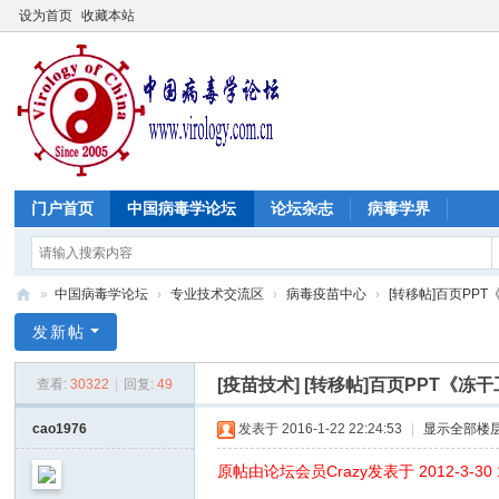
设为首页
收藏本站
门户首页
中国病毒学论坛
论坛杂志
病毒学界
»
中国病毒学论坛
›
专业技术交流区
›
病毒疫苗中心
›
[转移帖]百页PPT
中
发新帖
国
[疫苗技术]
[转移帖]百页PPT《冻
查看:
30322
|
回复:
49
病
毒
cao1976
发表于 2016-1-22 22:24:53
|
显示全部楼
学
原帖由论坛会员Crazy发表于 2012-3-30 16
论