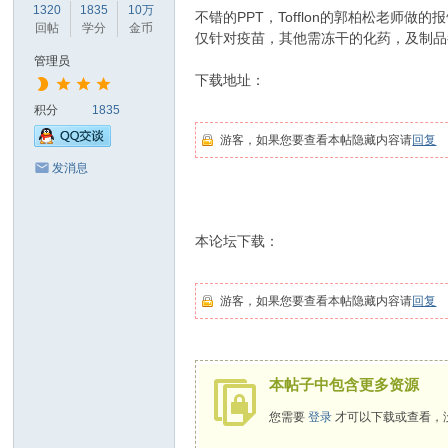
1320
1835
10万
不错的PPT，Tofflon的郭柏松老
坛
回帖
学分
金币
仅针对疫苗，其他需冻干的化药，及制品
|
管理员
我
下载地址：
们
积分
1835
一
游客，如果您要查看本帖隐藏内容请
回复
直
发消息
在
坚
本论坛下载：
持
！
游客，如果您要查看本帖隐藏内容请
回复
本帖子中包含更多资源
您需要
登录
才可以下载或查看，