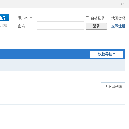
切
换
用户名
自动登录
找回密码
到
窄
开始
密码
立即注册
登录
版
快捷导航
返回列表