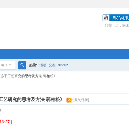
只需一步，快速
热搜:
活动
交友
discuz
帖子
搜
《冻干工艺研究的思考及方法-郭柏松》 ...
索
干工艺研究的思考及方法-郭柏松》
火
[复制链接]
层
:27 |