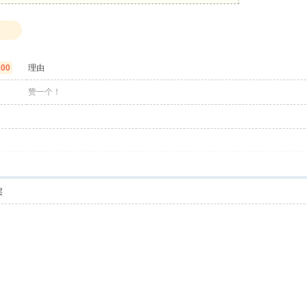
100
理由
赞一个！
层