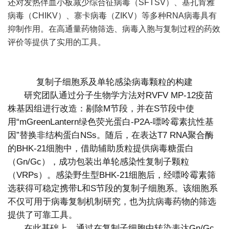
还对发热伴血小板减少综合征病毒（SFTSV）、基孔肯雅
病毒（CHIKV）、寨卡病毒（ZIKV）等多种RNA病毒具有
抑制作用。在高通量药物筛选、病毒入胞与复制过程的药效
评价等提供了实用的工具。
复制子细胞系及单轮感染病毒颗粒的构建
研究团队通过分子生物学方法对RVFV MP-12疫苗
株基因组进行改造：剔除M节段，并在S节段中使
用“mGreenLantern绿色荧光蛋白-P2A-嘌呤霉素抗性基
因”替换非结构蛋白NSs。随后，在表达T7 RNA聚合酶
的BHK-21细胞中，借助辅助质粒提供病毒糖蛋白
（Gn/Gc），成功包装出单轮感染性复制子颗粒
（VRPs）。感染野生型BHK-21细胞后，经嘌呤霉素筛
选获得可稳定携带L和S节段的复制子细胞系。该细胞系
不仅可用于病毒复制机制研究，也为抗病毒药物的筛选
提供了可靠工具。
在此基础上，通过在复制子细胞中转染表达Gn/Gc