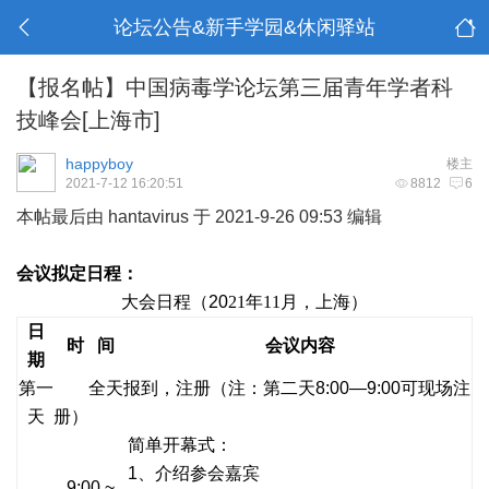
论坛公告&新手学园&休闲驿站
【报名帖】中国病毒学论坛第三届青年学者科
技峰会[上海市]
happyboy
楼主
2021-7-12 16:20:51
8812
6
本帖最后由 hantavirus 于 2021-9-26 09:53 编辑
会议拟定日程：
大会日程（
20
21
年
1
1
月
，上海
）
日
时 间
会议内容
期
第一
全天报到，注册（注：第二天8:00—9:00
可现场注
天
册）
简单开幕式：
1、介绍参会嘉宾
9:00 ~