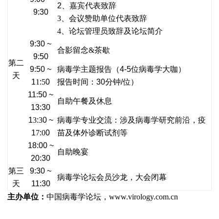
2、嘉宾代表致辞
9:30
3
、
会议赞助单位代表致辞
4
、论坛管理员致辞及论坛简介
9:30 ~
合影留念
&
茶歇
9:50
第二
9:50 ~
病毒学主题报告（4-5位病毒学大咖）
天
1
1
:
5
0
报告时间：30分钟/位）
11:50 ~
自助午餐及休息
13:30
1
3
:
3
0 ~
病毒学专业交流：涉及病毒学研究前沿，疫
1
7
:
0
0
苗及体外诊断试剂等
18:00 ~
自助晚宴
20:30
第三
9:30 ~
病毒学论坛会员沙龙，大会闭幕
天
11:30
主办单位：
中国病毒学论坛，
www.virology.com.cn