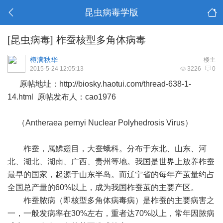
昆虫病毒学版
[昆虫病毒]
柞蚕核型多角体病毒
樽满秋华
楼主
2015-5-24 12:05:13
3226
0
原帖地址：
http://biosky.haotui.com/thread-638-1-
14.html
原帖发布人：cao1976
（Antheraea pernyi Nuclear Polyhedrosis Virus）
柞蚕，属鳞翅目，大蚕蛾科。分布于东北、山东、河
北、湖北、湖南、广西、贵州等地。我国是世界上放养柞蚕
最早的国家，起源于山东半岛。而辽宁省的每年产茧量约占
全国总产量的60%以上，成为我国柞蚕茧的主要产区。
柞蚕脓病（即核型多角体病毒病）是柞蚕的主要病害之
一，一般发病率在30%左右，重者达70%以上，常年因脓病