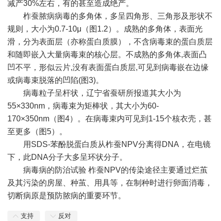
减产30%左右，有的甚至造成绝产。
柞蚕脓病病毒的多角体，多呈四角形、三角形及形状不
规则，大小为0.7-10μ（图1.2）。成熟的多角体，表面光
滑，分为表面层（亦称蛋白质膜），不含病毒束的蛋白质层
和随即嵌入大量病毒束的核心层。不成熟的多角体,表面凸
凹不平，形似云片,没有表面蛋白质层,可见到病毒嵌在边缘
或病毒束脱落的凹陷(图3)。
病毒粒子呈杆状，辽宁省蚕研所报道其大小为
55×330nm，病毒束为矩棒状，其大小为60-
170×350nm（图4）。在病毒束内可见到1-15个核衣壳，甚
至更多（图5）。
用SDS-苯酚脱蛋白质从柞蚕NPV分离得DNA，在电镜
下，此DNA分子大多呈环状分子。
病毒病的防治试验 柞蚕NPV的传染途径主要通过烂茧
及其污染的房屋、种茧、用具等，在制种时进行卵面消毒，
切断病原是预防脓病的重要环节。
支持
反对