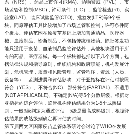
系（NRS）、药品上市许可(RMA)、药物警戒（PVL）、市
场监管和控制(MSC)，许可条件（LIC）、监管检查(RI)、实
验室(LAT)、临床试验监管(CTO)、批签发(LTR)等9个板
块。同原评估工具比较增加了市场监管和控制，许可条件两
个板块。评估范围在原疫苗基础上增加普通药品、医疗器
械、血液制品、诊断制品，不包括传统植物药。除批签发功
能只适用于疫苗、血液制品监管评估外，其他板块适用于所
有的药品、医疗器械。每一个板块都包括以下几个方面，包
括法律法规和指导原则，组织机构和政府职能，机构发展计
划，危机管理，质量和风险管理，监管程序，资源（人员、
设备等），监测进展和评估影响。对于亚指标在评估时按照
符合（YES）、不符合(NO)、部分符合(PARTIAL)、不适用
(NOT APPLICABLE)、不确定(N/A)等5个分数层级。根据对
亚指标的综合评估，监管机构评估结果分为1-5个成熟级
别，一般3级判定为通过评估，5级是最高成熟级别，根据评
估结果的成熟级别确定再评估的时间。
第五届西太区国家疫苗监管体系研讨会讨论了WHO在发展