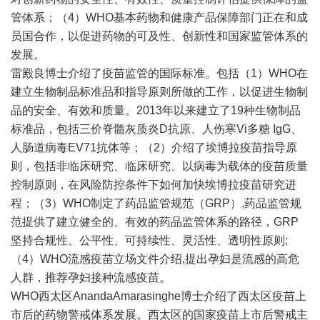
管体系；（4）WHO基本药物和健康产品保障部门正在和成
员国合作，以促进药物的可及性、创新性和国家监管体系的
发展。
雷殿良博士介绍了疫苗监管的国际标准。包括（1）WHO在
建立生物制品标准品和指导原则所做的工作，以促进生物制
品的安全、有效和质量。2013年以来建立了19种生物制品
标准品，包括三价脊髓灰质炎D抗原、人伤寒Vi多糖 IgG、
人肠道病毒EV71抗体等；（2）介绍了埃博拉疫苗指导原
则，包括非临床研究、临床研究、以病毒为载体的疫苗质量
控制原则，在风险防控条件下如何加快埃博拉疫苗研究进
程；（3）WHO制定了药品监管规范（GRP）,药品监管规
范提供了建立健全的、有效的药品监管体系的路径，GRP
坚持合规性、公平性、可持续性、灵活性、透明性原则;
（4）WHO流感疫苗立场文件介绍,提出孕妇是流感的高危
人群，推荐孕妇接种流感疫苗。
WHO西太区AnandaAmarasinghe博士介绍了西太区疫苗上
市后的药物警戒体系发展。西太区的国家疫苗上市后警戒主