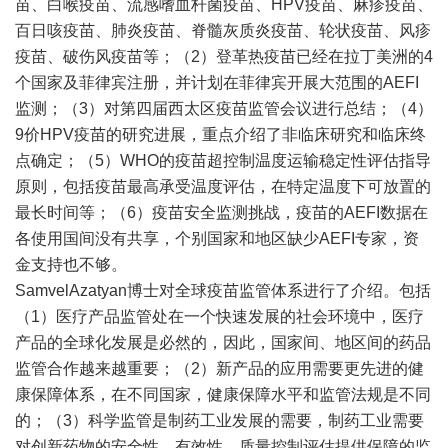
苗、白喉疫苗、流感嗜血杆菌疫苗、HPV疫苗、麻疹疫苗、
百日咳疫苗、肺炎疫苗、脊髓灰质炎疫苗、轮状疫苗、风疹
疫苗、破伤风疫苗等；（2）登革热疫苗已经在拉丁美洲的4
个国家及菲律宾注册，并计划在菲律宾开展大范围的AEFI
监测；（3）对第四届西太区疫苗监管会议进行总结；（4）
9价HPV疫苗的研究进展，重点介绍了非临床研究和临床终
点确定；（5）WHO的疫苗超控制温度运输稳定性评估指导
原则，包括疫苗最高承受温度评估，在特定温度下可放置的
最长时间等；（6）疫苗安全监测挑战，疫苗的AEFI数据在
各使用国间没有共享，个别国家和地区缺少AEFI专家，资
金支持也不够。
SamvelAzatyan博士对全球疫苗监管体系进行了介绍。包括
（1）医疗产品监管处在一个快速发展的社会环境中，医疗
产品的全球化发展是必然的，因此，国家间、地区间的药品
监管合作越来越重要；（2）新产品的应用需要更先进的健
康保障体系，在不同国家，健康保障水平和监管法规是不同
的；（3）科学监管是制药工业发展的需要，制药工业需要
对创新药物的安全性、有效性、质量控制评估提供保障的监