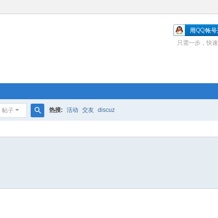
只需一步，快速
热搜:
活动
交友
discuz
帖子
搜
索