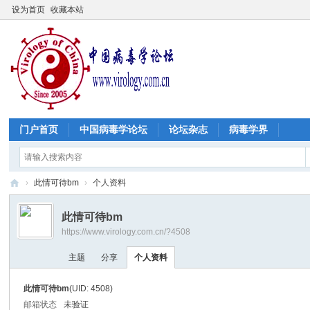
设为首页
收藏本站
门户首页
中国病毒学论坛
论坛杂志
病毒学界
›
此情可待bm
›
个人资料
中
此情可待bm
国
https://www.virology.com.cn/?4508
病
主题
分享
个人资料
毒
学
此情可待bm
(UID: 4508)
论
邮箱状态
未验证