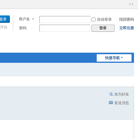
切
换
用户名
自动登录
找回密码
到
窄
开始
密码
立即注册
登录
版
快捷导航
加为好友
发送消息