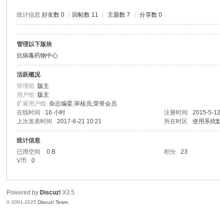
坛
统计信息
好友数 0
|
回帖数 11
|
主题数 7
|
分享数 0
|
我
管理以下版块
们
抗病毒药物中心
一
活跃概况
直
管理组
版主
在
用户组
版主
扩展用户组
杂志编委,审核员,荣誉会员
坚
在线时间
16 小时
注册时间
2015-5-12
上次发表时间
2017-6-21 10:21
所在时区
使用系统
持
！
统计信息
已用空间
0 B
积分
23
V币
0
Powered by
Discuz!
X3.5
© 2001-2025
Discuz! Team
.