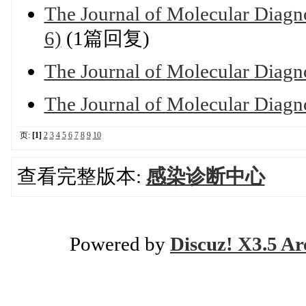
The Journal of Molecular Diagn
6)
(1篇回复)
The Journal of Molecular Diagn
The Journal of Molecular Diagn
页:
[1]
2
3
4
5
6
7
8
9
10
查看完整版本:
感染诊断中心
Powered by
Discuz! X3.5 Ar