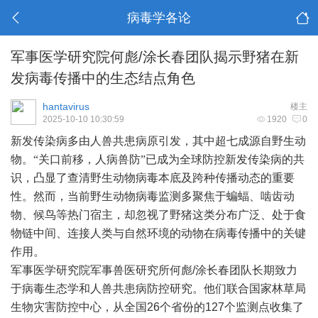
病毒学各论
军事医学研究院何彪/涂长春团队揭示野猪在新
发病毒传播中的生态结点角色
hantavirus
楼主
2025-10-10 10:30:59
1920
0
新发传染病多由人兽共患病原引发，其中超七成源自野生动
物。
“关口前移，人病兽防”已成为全球防控新发传染病的共
识，凸显了查清野生动物病毒本底及跨种传播动态的重要
性。然而，当前野生动物病毒监测多聚焦于蝙蝠、啮齿动
物、候鸟等热门宿主，却忽视了野猪这类分布广泛、处于食
物链中间、连接人类与自然环境的动物在病毒传播中的关键
作用。
军事医学研究院军事兽医研究所
何彪
/涂长春团队长期致力
于病毒生态学和人兽共患病防控研究。他们联合国家林草局
生物灾害防控中心，
从全国
26个省份的127个监测点收集了