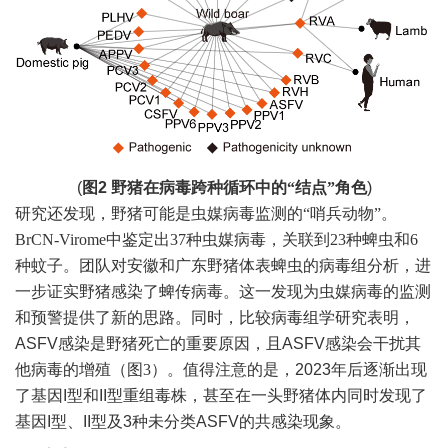
(
图
2
野猪在病毒跨种循环中的
“结点”角色
)
研究还发现，野猪可能是虫媒病毒监测的
“哨兵动物”。
BrCN-Virome中鉴定出37种虫媒病毒，关联到23种蜱虫和6
种蚊子。团队对安徽和广东野猪体表蜱虫的病毒组分析
，
进
一步证实野猪感染了蜱传病毒。这一发现为虫媒病毒的监测
和预警提供了新的思路。同时，比较病毒组学研究表明，
ASFV感染是野猪死亡的重要原因，且ASFV感染会干扰其
他病毒的增殖
（图
3）
。值得注意的是，
2023年后逐渐出现
了基因I型和II型重组毒株，甚至在一头野猪体内同时发现了
基因I型、II型及3种未分类ASFV的共感染现象。