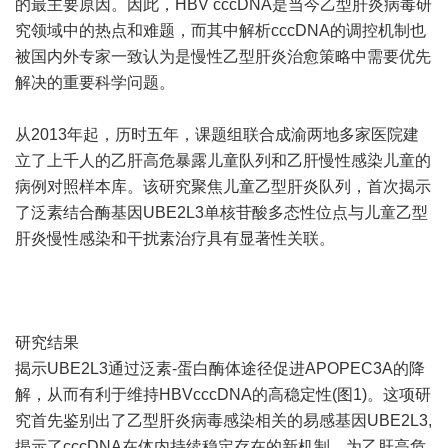
的最主要原因。因此，HBV cccDNA是当今乙型肝炎病毒研
究领域中的热点和难题，而其中解析cccDNA的调控机制也
被国内外专家一致认为是慢性乙型肝炎治愈策略中需要优先
解决的重要科学问题。
从2013年起，历时五年，课题组联合成渝两地多家医院建
立了上千人的乙肝高危暴露儿童队列和乙肝慢性感染儿童的
病例对照样本库。该研究聚焦儿童乙型肝炎队列，首次揭示
了泛素结合酶基因UBE2L3单核苷酸多态性位点与儿童乙型
肝炎慢性感染和干扰素治疗具有显著性关联。
研究结果
揭示UBE2L3通过泛素-蛋白酶体途径促进APOPEC3A的降
解，从而有利于维持HBVcccDNA的高稳定性(图1)。这项研
究首先鉴别出了乙型肝炎病毒感染相关的易感基因UBE2L3,
揭示了cccDNA在体内持续稳定存在的新机制，为乙肝高危