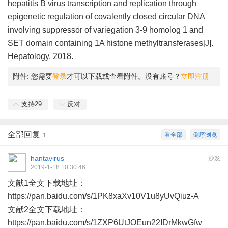
hepatitis B virus transcription and replication through
epigenetic regulation of covalently closed circular DNA
involving suppressor of variegation 3‐9 homolog 1 and
SET domain containing 1A histone methyltransferases[J].
Hepatology, 2018.
附件:
您需要
登录
才可以下载或查看附件。没有账号？
立即注册
支持
29
反对
全部回复
看全部
倒序浏览
1
hantavirus
沙发
2019-1-18 10:30:46
文献1全文下载地址：
https://pan.baidu.com/s/1PK8xaXv10V1u8yUvQiuz-A
文献2全文下载地址：
https://pan.baidu.com/s/1ZXP6UtJOEun22IDrMkwGfw