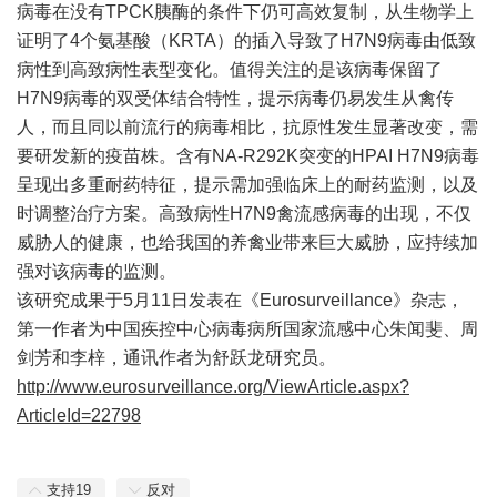
病毒在没有TPCK胰酶的条件下仍可高效复制，从生物学上
证明了4个氨基酸（KRTA）的插入导致了H7N9
病毒由低致
病性到高致病性表型变化。值得关注的是该病毒保留了
H7N9病毒的双受体结合特性，提示病毒仍易发生从禽传
人，而且同以前流行的病毒相比，抗原性发生显著改变，需
要研发新的疫苗株。含有NA-R292K突变的HPAI H7N9病毒
呈现出多重耐药特征，提示需加强临床上的耐药监测，以及
时调整治疗方案。高致病性H7N9禽流感病毒的出现，不仅
威胁人的健康，也给我国的养禽业带来巨大威胁，应持续加
强对该病毒的监测。
该研究成果于5月11日发表在《Eurosurveillance》杂志，
第一作者为中国疾控中心病毒病所国家流感中心朱闻斐、周
剑芳和李梓，通讯作者为舒跃龙研究员。
http://www.eurosurveillance.org/ViewArticle.aspx?
ArticleId=22798
支持
19
反对