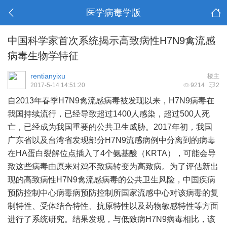
医学病毒学版
中国科学家首次系统揭示高致病性H7N9禽流感
病毒生物学特征
rentianyixu
楼主
2017-5-14 14:51:20
9214
2
自2013年春季H7N9禽流感病毒被发现以来，H7N9
病毒在
我国持续流行，已经导致超过
1400人感染，超过500人死
亡，已经成为我国重要的公共卫生威胁。2017年初，我国
广东省以及台湾省发现部分H7N9流感病例中分离到的病毒
在HA蛋白裂解位点插入了4个氨基酸（KRTA
），可能会导
致这些病毒由原来对鸡不致病转变为高致病。为了评估新出
现的高致病性
H7N9禽流感病毒的公共卫生风险，中国疾病
预防控制中心病毒病预防控制所国家流感中心对该病毒的复
制特性、受体结合特性、抗原特性以及药物敏感特性等方面
进行了系统研究。结果发现，与低致病H7N9病毒相比，该