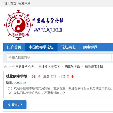
设为首页
收藏本站
门户首页
中国病毒学论坛
论坛杂志
病毒学界
»
中国病毒学论坛
›
专业技术交流区
›
病毒学各论
›
植物病毒学版
中
植物病毒学版
今日:
0
|
主题:
248
|
排名:
2
国
版主:
donggua
病
（1）欢迎各位在本版块交流实验，发放资源。并且会获得相应积分或金币奖励。
（2）发帖回帖禁止广告帖，严重者封Ip，ID
毒
学
发新帖
论