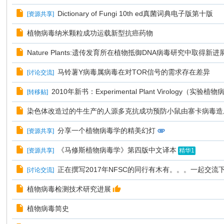
Dictionary of Fungi 10th ed真菌词典电子版第十版
[
资源共享
]
植物病毒纳米颗粒成功运载新型抗癌药物
Nature Plants:遗传发育所在植物抵御DNA病毒研究中取得新进
马铃薯Y病毒属病毒在对TOR信号的需求存在差异
[
讨论交流
]
2010年新书：Experimental Plant Virology（实验植
[
转移贴
]
染色体改造过的牛生产的人源多克抗成功预防小鼠由寨卡病毒造
分享一个植物病毒学的精美幻灯
[
资源共享
]
《马修斯植物病毒学》第四版中文译本
[
资源共享
]
精华1
正在撰写2017年NFSC的同行有木有。。。一起交流
[
讨论交流
]
植物病毒检测技术研究进展
植物病毒简史