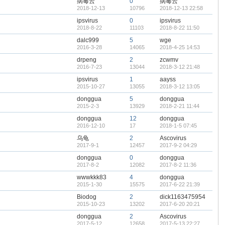
病毒云
0
病毒云
2018-12-13
10796
2018-12-13 22:58
ipsvirus
0
ipsvirus
2018-8-22
11103
2018-8-22 11:50
dalc999
5
wge
2016-3-28
14065
2018-4-25 14:53
drpeng
2
zcwmv
2016-7-23
13044
2018-3-12 21:48
ipsvirus
1
aayss
2015-10-27
13055
2018-3-12 13:05
donggua
5
donggua
2015-2-3
13929
2018-2-21 11:44
donggua
12
donggua
2016-12-10
17
2018-1-5 07:45
乌龟
2
Ascovirus
2017-9-1
12457
2017-9-2 04:29
donggua
0
donggua
2017-8-2
12082
2017-8-2 11:36
wwwkkk83
4
donggua
2015-1-30
15575
2017-6-22 21:39
Biodog
2
dick1163475954
2015-10-23
13202
2017-6-20 20:21
donggua
2
Ascovirus
2017-5-12
12658
2017-5-13 22:27