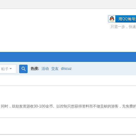
只需一步，快速
热搜:
活动
交友
discuz
帖子
搜
索
同时，鼓励发资源收30-100金币。以控制只想获得资料而不做贡献的游客，无免费