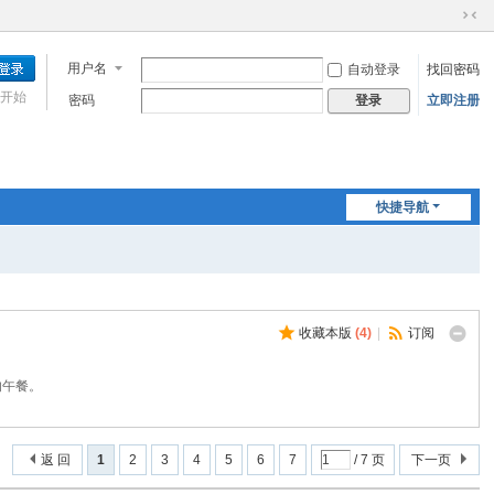
切
换
用户名
自动登录
找回密码
到
窄
开始
密码
立即注册
登录
版
快捷导航
收藏本版
(
4
)
|
订阅
的午餐。
返 回
1
2
3
4
5
6
7
/ 7 页
下一页