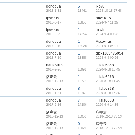
donggua
5
Royu
2015-1-31
13441
2024-10-18 17:48
ipsvirus
1
hbwux16
2016-6-17
11853
2024-9-7 11:25
ipsvirus
1
ipsvirus
2015-9-29
14354
2024-9-4 09:28
donggua
1
Ascovirus
2017-5-10
13028
2024-9-4 04:04
donggua
1
dick1163475954
2015-7-19
13388
2024-9-3 09:26
hantavirus
1
lililala6868
2017-9-26
11991
2020-8-18 15:45
病毒云
1
lililala6868
2018-12-13
11778
2020-8-18 14:45
donggua
8
lililala6868
2015-1-31
16767
2020-8-18 14:36
donggua
7
lililala6868
2017-2-16
14106
2020-6-9 14:35
病毒云
1
病毒云
2018-12-13
11056
2018-12-13 23:13
病毒云
0
病毒云
2018-12-13
11021
2018-12-13 22:59