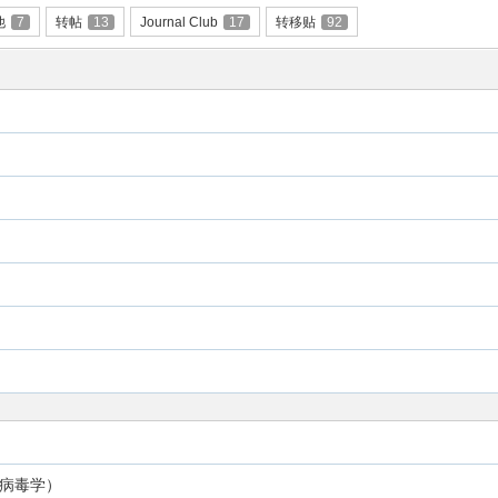
他
7
转帖
13
Journal Club
17
转移贴
92
验植物病毒学）