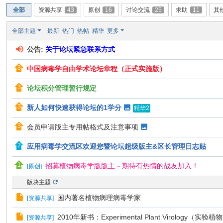
坛
全部
资源共享
43
原创
16
讨论交流
25
求助
11
其
|
全部主题
最新
热门
热帖
精华
更多
我
公告:
关于论坛紧急联系方式
们
一
中国病毒学自由学术论坛章程（正式实施版）
直
论坛积分管理暂行规定
在
新人如何快速获得论坛的1学分
精华2
坚
持
会员申请版主专用帖格式及注意事项
！
应用病毒学交流区欢迎您暨论坛超级版主&区长管理日志贴
招募植物病毒学版版主－期待有热情的战友加入！
[
原创
]
版块主题
国内著名植物病理病毒学家
[
资源共享
]
2010年新书：Experimental Plant Virology（实
[
资源共享
]