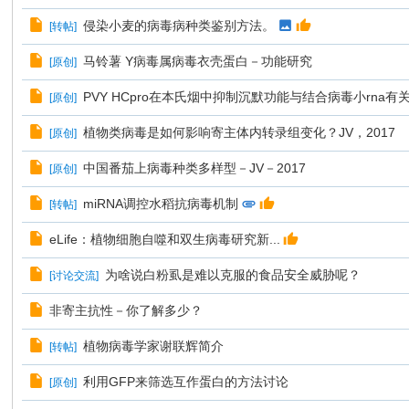
侵染小麦的病毒病种类鉴别方法。
[
转帖
]
马铃薯 Y病毒属病毒衣壳蛋白－功能研究
[
原创
]
PVY HCpro在本氏烟中抑制沉默功能与结合病毒小rna有
[
原创
]
植物类病毒是如何影响寄主体内转录组变化？JV，2017
[
原创
]
中国番茄上病毒种类多样型－JV－2017
[
原创
]
miRNA调控水稻抗病毒机制
[
转帖
]
eLife：植物细胞自噬和双生病毒研究新...
为啥说白粉虱是难以克服的食品安全威胁呢？
[
讨论交流
]
非寄主抗性－你了解多少？
植物病毒学家谢联辉简介
[
转帖
]
利用GFP来筛选互作蛋白的方法讨论
[
原创
]