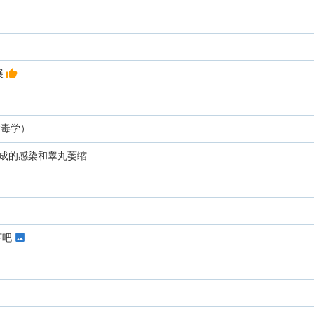
展
物病毒学）
成的感染和睾丸萎缩
下吧