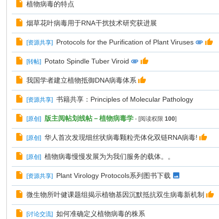
植物病毒的特点
烟草花叶病毒用于RNA干扰技术研究获进展
Protocols for the Purification of Plant Viruses
[
资源共享
]
Potato Spindle Tuber Viroid
[
转帖
]
我国学者建立植物抵御DNA病毒体系
书籍共享：Principles of Molecular Pathology
[
资源共享
]
版主阅帖划线帖－植物病毒学
[
原创
]
- [阅读权限
100
]
华人首次发现细丝状病毒颗粒壳体化双链RNA病毒!
[
原创
]
植物病毒慢慢发展为为我们服务的载体。。
[
原创
]
Plant Virology Protocols系列图书下载
[
资源共享
]
微生物所叶健课题组揭示植物基因沉默抵抗双生病毒新机制
如何准确定义植物病毒的株系
[
讨论交流
]