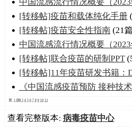
中国流感流行情况概要（2023
[转移帖]疫苗和载体纯化手册
[转移帖]疫苗安全性指南
(21
中国流感流行情况概要（2023
[转移帖]联合疫苗的研制PPT
(
[转移帖]11年疫苗研发书籍：Develo
《中国流感疫苗预防 接种技术指南
页:
1
[2]
3
4
5
6
7
8
9
10
11
查看完整版本:
病毒疫苗中心