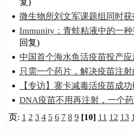
复)
微生物所刘文军课题组同时获得
Immunity：青蛙粘液中的一
回复)
中国首个海水鱼活疫苗投产应
只需一个药片，解决疫苗注射
【专访】寨卡减毒活疫苗成功
DNA疫苗不用再注射，一个
页:
1
2
3
4
5
6
7
8
9
[10]
11
12
13