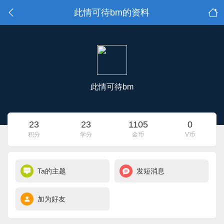
此情可待bm的资料
此情可待bm
23
23
1105
0
积分
学分
金币
V币
Ta的主题
发短消息
加为好友