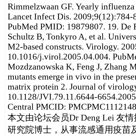
Rimmelzwaan GF. Yearly influenza 
Lancet Infect Dis. 2009;9(12):784
PubMed PMID: 19879807. 19. De Fil
Schultz B, Tonkyro A, et al. Univers
M2-based constructs. Virology. 200
10.1016/j.virol.2005.04.004. Pub
Mozdzanowska K, Feng J, Zhang M, 
mutants emerge in vivo in the prese
matrix protein 2. Journal of virolo
10.1128/JVI.79.11.6644-6654.20
Central PMCID: PMCPMC1112148
本文由论坛会员Dr Deng Lei 友情
研究院博士，从事流感通用疫苗及治