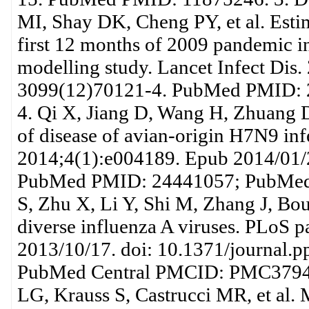
MI, Shay DK, Cheng PY, et al. Estim
first 12 months of 2009 pandemic in
modelling study. Lancet Infect Dis
3099(12)70121-4. PubMed PMID: 
4. Qi X, Jiang D, Wang H, Zhuang D,
of disease of avian-origin H7N9 in
2014;4(1):e004189. Epub 2014/01/
PubMed PMID: 24441057; PubMed
S, Zhu X, Li Y, Shi M, Zhang J, Bou
diverse influenza A viruses. PLoS
2013/10/17. doi: 10.1371/journal
PubMed Central PMCID: PMC379499
LG, Krauss S, Castrucci MR, et al. M