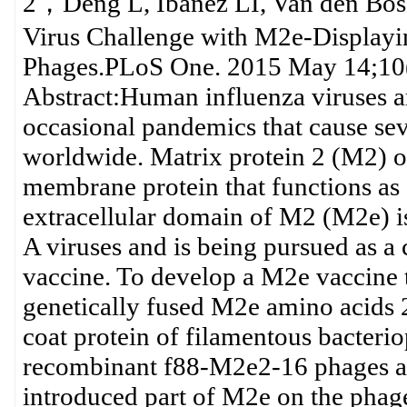
2，Deng L, Ibañez LI, Van den Bossc
Virus Challenge with M2e-Displayin
Phages.PLoS One. 2015 May 14;10
Abstract:Human influenza viruses a
occasional pandemics that cause seve
worldwide. Matrix protein 2 (M2) of 
membrane protein that functions as 
extracellular domain of M2 (M2e) i
A viruses and is being pursued as a
vaccine. To develop a M2e vaccine t
genetically fused M2e amino acids 2
coat protein of filamentous bacteri
recombinant f88-M2e2-16 phages are
introduced part of M2e on the phag