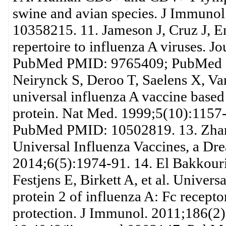
swine and avian species. J Immun
10358215. 11. Jameson J, Cruz J, 
repertoire to influenza A viruses. J
PubMed PMID: 9765409; PubMed 
Neirynck S, Deroo T, Saelens X, Va
universal influenza A vaccine based
protein. Nat Med. 1999;5(10):1157
PubMed PMID: 10502819. 13. Zha
Universal Influenza Vaccines, a Dre
2014;6(5):1974-91. 14. El Bakkouri
Festjens E, Birkett A, et al. Univer
protein 2 of influenza A: Fc recept
protection. J Immunol. 2011;186(2)