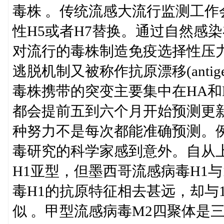
毒株 。传统流感大流行监测工作
性H5或者H7替换。通过自然感
对流行的毒株制造免疫选择性压
逃脱机制又被称作抗原漂移(antige
毒株携带的突变主要集中在HA和
都会提前五到六个月开始预测更
种努力不是每次都能准确预测。例
毒研究的科学家感到意外。自从上
H1亚型，但墨西哥流感病毒H1与1
毒H1的抗原特征相去甚远，却与1
似 。甲型流感病毒M2四聚体是