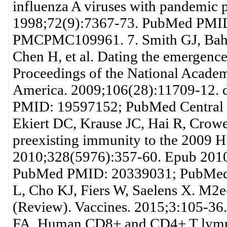
influenza A viruses with pandemic po
1998;72(9):7367-73. PubMed PMI
PMCPMC109961. 7. Smith GJ, Bahl 
Chen H, et al. Dating the emergence
Proceedings of the National Academy
America. 2009;106(28):11709-12. 
PMID: 19597152; PubMed Centra
Ekiert DC, Krause JC, Hai R, Crowe J
preexisting immunity to the 2009 H
2010;328(5976):357-60. Epub 2010/
PubMed PMID: 20339031; PubMed
L, Cho KJ, Fiers W, Saelens X. M2e
(Review). Vaccines. 2015;3:105-36.
FA. Human CD8+ and CD4+ T lympho