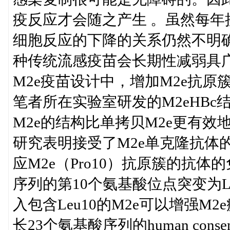
疫反应才会随之产生 。虽然每年
细胞反应的下降的关系仍然不明
种传统流感疫苗会长期性减弱具广谱
M2e疫苗设计中，增加M2e抗原
笔者所在实验室研发的M2eHB
M2e的结构比单拷贝M2e更有效
研究表明接受了M2e单克隆抗体
应M2e（Pro10）抗原簇的抗
序列的第10个氨基酸位点突变为Le
入包含Leu10的M2e可以增强
长23个氨基酸序列的human cons