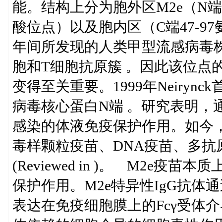
能。结构上分为胞外区M2e（N端2
酸位点）以及胞内区（C端47-97氨
年间所发现的人类甲型流感病毒株
胞和T细胞抗原簇 。因此该位点
变得至关重要。1999年Neiry
病毒核心蛋白N端 。研究表明，
感染的体液免疫保护作用。如今，
毒样颗粒疫苗、DNA疫苗、多抗
(Reviewed in )。 M2e
保护作用。M2e特异性IgG抗体
表达在免疫细胞膜上的Fcγ受体