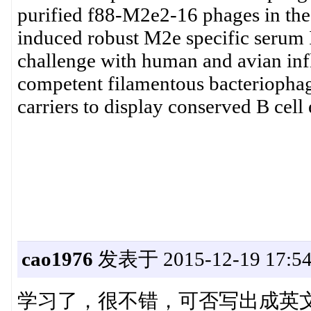
purified f88-M2e2-16 phages in the
induced robust M2e specific serum
challenge with human and avian infl
competent filamentous bacteriophag
carriers to display conserved B cell
cao1976
发表于 2015-12-19 17:54
学习了，很不错，可否写出成英文，发表在jo