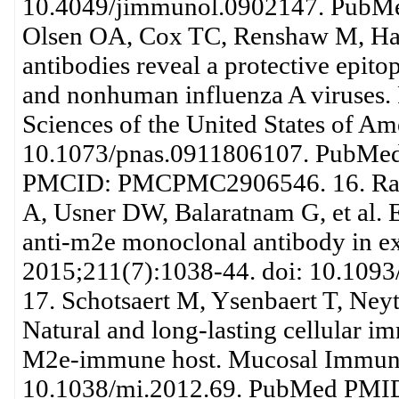
10.4049/jimmunol.0902147. PubMe
Olsen OA, Cox TC, Renshaw M, Ha
antibodies reveal a protective epit
and nonhuman influenza A viruses.
Sciences of the United States of A
10.1073/pnas.0911806107. PubMe
PMCID: PMCPMC2906546. 16. Ramo
A, Usner DW, Balaratnam G, et al. E
anti-m2e monoclonal antibody in ex
2015;211(7):1038-44. doi: 10.109
17. Schotsaert M, Ysenbaert T, Neyt 
Natural and long-lasting cellular i
M2e-immune host. Mucosal Immunol
10.1038/mi.2012.69. PubMed PMID: