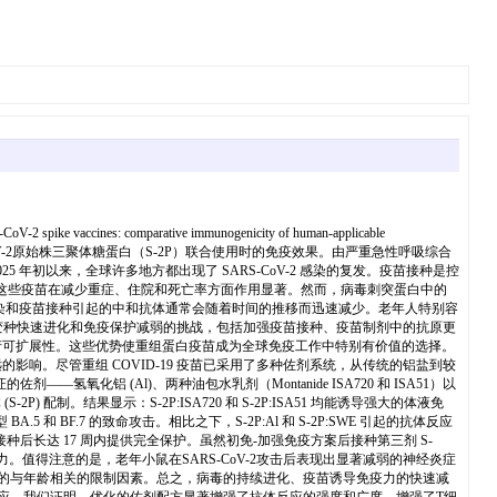
nes: comparative immunogenicity of human-applicable
ARS-CoV-2原始株三聚体糖蛋白（S-2P）联合使用时的免疫效果。由严重急性呼吸综合
2025 年初以来，全球许多地方都出现了 SARS-CoV-2 感染的复发。疫苗接种是控
种。这些疫苗在减少重症、住院和死亡率方面作用显著。然而，病毒刺突蛋白中的
然感染和疫苗接种引起的中和抗体通常会随着时间的推移而迅速减少。老年人特别容
病毒变种快速进化和免疫保护减弱的挑战，包括加强疫苗接种、疫苗制剂中的抗原更
产可扩展性。这些优势使重组蛋白疫苗成为全球免疫工作中特别有价值的选择。
。尽管重组 COVID-19 疫苗已采用了多种佐剂系统，从传统的铝盐到较
氢氧化铝 (Al)、两种油包水乳剂（Montanide ISA720 和 ISA51）以
 配制。结果显示：S-2P:ISA720 和 S-2P:ISA51 均能诱导强大的体液免
5 和 BF.7 的致命攻击。相比之下，S-2P:Al 和 S-2P:SWE 引起的抗体反应
，并在接种后长达 17 周内提供完全保护。虽然初免-加强免疫方案后接种第三剂 S-
力。值得注意的是，老年小鼠在SARS-CoV-2攻击后表现出显著减弱的神经炎症
中新的与年龄相关的限制因素。总之，病毒的持续进化、疫苗诱导免疫力的快速减