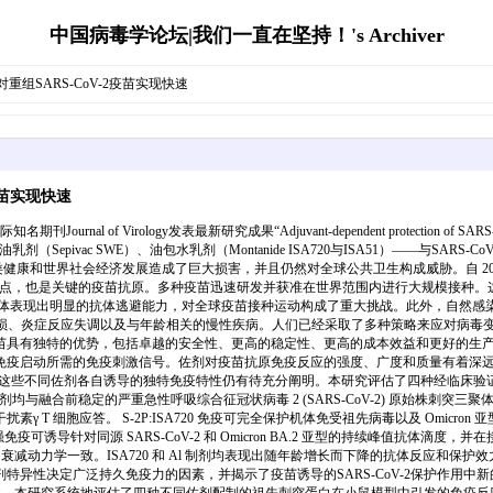
中国病毒学论坛|我们一直在坚持！'s Archiver
重组SARS-CoV-2疫苗实现快速
疫苗实现快速
y发表最新研究成果“Adjuvant-dependent protection of SARS-CoV-2 spike vacci
乳剂（Sepivac SWE）、油包水乳剂（Montanide ISA720与ISA51）——与S
19) 大流行对人类健康和世界社会经济发展造成了巨大损害，并且仍然对全球公共卫生构成威胁。自 
体的主要靶点，也是关键的疫苗抗原。多种疫苗迅速研发并获准在世界范围内进行大规模接
 及其亚变体表现出明显的抗体逃避能力，对全球疫苗接种运动构成了重大挑战。此外，自
性免疫受损、炎症反应失调以及与年龄相关的慢性疾病。人们已经采取了多种策略来应对
苗具有独特的优势，包括卓越的安全性、更高的稳定性、更高的成本效益和更好的生
启动所需的免疫刺激信号。佐剂对疫苗抗原免疫反应的强度、广度和质量有着深远的影响
颗粒，但这些不同佐剂各自诱导的独特免疫特性仍有待充分阐明。本研究评估了四种经临床验证的佐剂——
合前稳定的严重急性呼吸综合征冠状病毒 2 (SARS-CoV-2) 原始株刺突三聚体 (S-2P)
细胞应答。 S-2P:ISA720 免疫可完全保护机体免受祖先病毒以及 Omicron 亚型 BA.
免疫可诱导针对同源 SARS-CoV-2 和 Omicron BA.2 亚型的持续峰值抗体滴度
减动力学一致。ISA720 和 Al 制剂均表现出随年龄增长而下降的抗体反应和保护效
特异性决定广泛持久免疫力的因素，并揭示了疫苗诱导的SARS-CoV-2保护作用