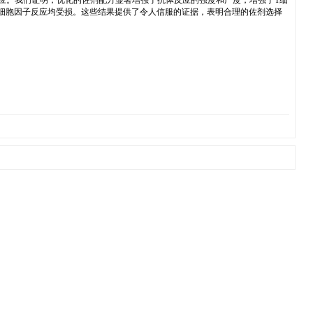
反应。我们证明，优化的佐剂配方显著增强了抗体反应的强度和广度，增强了T细
症细胞因子反应均受损。这些结果提供了令人信服的证据，表明合理的佐剂选择