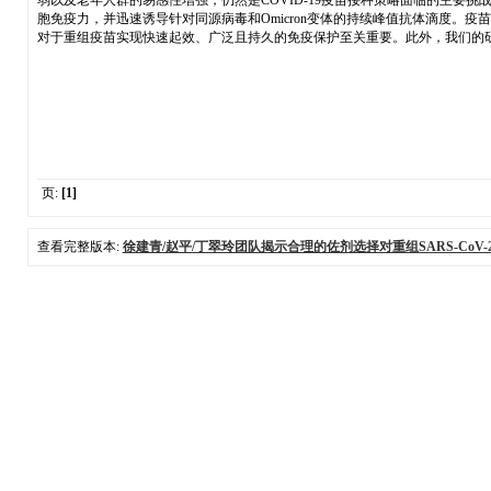
弱以及老年人群的易感性增强，仍然是COVID-19疫苗接种策略面临的主
胞免疫力，并迅速诱导针对同源病毒和Omicron变体的持续峰值抗体滴度
对于重组疫苗实现快速起效、广泛且持久的免疫保护至关重要。此外，我们的
页:
[1]
查看完整版本:
徐建青/赵平/丁翠玲团队揭示合理的佐剂选择对重组SARS-CoV