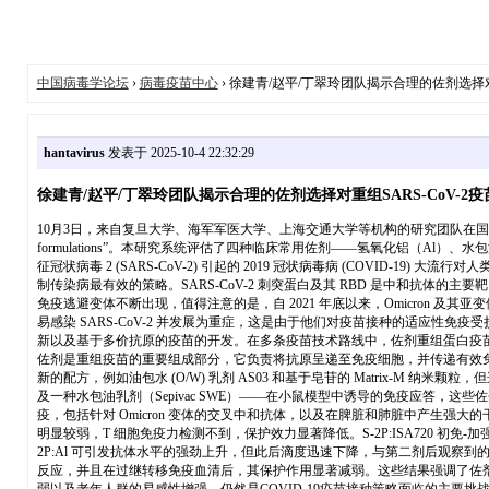
中国病毒学论坛
›
病毒疫苗中心
› 徐建青/赵平/丁翠玲团队揭示合理的佐剂选择对
hantavirus
发表于 2025-10-4 22:32:29
徐建青/赵平/丁翠玲团队揭示合理的佐剂选择对重组SARS-CoV-2
10月3日，来自复旦大学、海军军医大学、上海交通大学等机构的研究团队在国际知名期刊Journal of Virolog
formulations”。本研究系统评估了四种临床常用佐剂——氢氧化铝（Al）、水包油
征冠状病毒 2 (SARS-CoV-2) 引起的 2019 冠状病毒病 (COVID-
制传染病最有效的策略。SARS-CoV-2 刺突蛋白及其 RBD 是中和抗
免疫逃避变体不断出现，值得注意的是，自 2021 年底以来，Omicron
易感染 SARS-CoV-2 并发展为重症，这是由于他们对疫苗接种的适应
新以及基于多价抗原的疫苗的开发。在多条疫苗技术路线中，佐剂重组蛋白疫
佐剂是重组疫苗的重要组成部分，它负责将抗原呈递至免疫细胞，并传递有效免疫
新的配方，例如油包水 (O/W) 乳剂 AS03 和基于皂苷的 Matrix-M 纳米
及一种水包油乳剂（Sepivac SWE）——在小鼠模型中诱导的免疫应答，这些佐剂均与融
疫，包括针对 Omicron 变体的交叉中和抗体，以及在脾脏和肺脏中产生强大的干扰素γ T 
明显较弱，T 细胞免疫力检测不到，保护效力显著降低。S-2P:ISA720 初免-加强
2P:Al 可引发抗体水平的强劲上升，但此后滴度迅速下降，与第二剂后观察到的衰
反应，并且在过继转移免疫血清后，其保护作用显著减弱。这些结果强调了佐剂