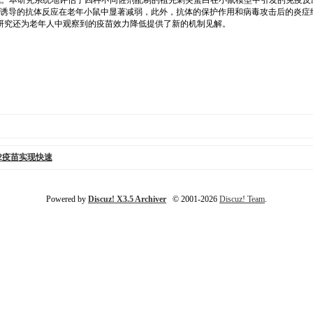
要挑战。本研究系统地评估了四种不同佐剂配制的祖先刺突蛋白在小鼠模型中引发的免疫
。疫苗诱导的抗体反应在老年小鼠中显著减弱，此外，抗体的保护作用和病毒攻击后的炎
研究还为老年人中观察到的疫苗效力降低提供了新的机制见解。
-2疫苗实现快速
Powered by
Discuz! X3.5 Archiver
© 2001-2026
Discuz! Team
.