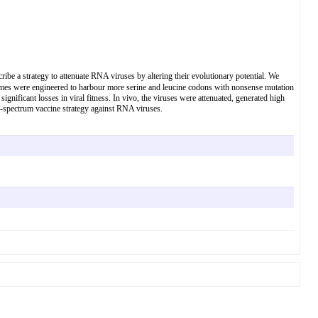
ribe a strategy to attenuate RNA viruses by altering their evolutionary potential. We
genomes were engineered to harbour more serine and leucine codons with nonsense mutation
gnificant losses in viral fitness. In vivo, the viruses were attenuated, generated high
ad-spectrum vaccine strategy against RNA viruses.