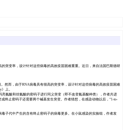
很高的突变率，设计针对这些病毒的高效疫苗困难重重。近日，来自法国巴斯德研
有效的手段。然而，由于RNA病毒具有很高的突变率，设计针对这些病毒的高效疫苗困难
gy》上。
中编码亮氨酸和丝氨酸的密码子进行同义突变（即不改变氨基酸种类），作者共进
要变成终止密码子还需要两个碱基发生突变。作者猜想，在感染动物以后，“1-to-
”类型产生的病毒子代中产生的含有终止密码子的病毒更多。在小鼠感染的实验组，作者发