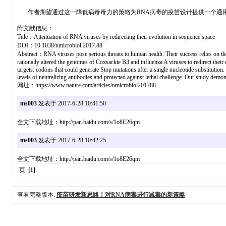
作者期望通过这一降低病毒毒力的策略为RNA病毒的疫苗设计提供一个通用的思路，将RNA病毒逼入死角(c
附文献信息：
Title：Attenuation of RNA viruses by redirecting their evolution in sequence space
DOI：10.1038/nmicrobiol.2017.88
Abstract：RNA viruses pose serious threats to human health. Their success relies on their 
rationally altered the genomes of Coxsackie B3 and influenza A viruses to redirect thei
targets: codons that could generate Stop mutations after a single nucleotide substitution
levels of neutralizing antibodies and protected against lethal challenge. Our study dem
网址：https://www.nature.com/articles/nmicrobiol201788
ms003
发表于 2017-6-28 10:41:50
全文下载地址：http://pan.baidu.com/s/1o8E26qm
ms003
发表于 2017-6-28 10:42:25
全文下载地址：http://pan.baidu.com/s/1o8E26qm
页:
[1]
查看完整版本:
疫苗研发新思路！对RNA病毒进行减毒的新策略