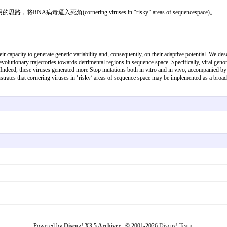
ornering viruses in “risky” areas of sequencespace)。
capacity to generate genetic variability and, consequently, on their adaptive potential. We desc
r evolutionary trajectories towards detrimental regions in sequence space. Specifically, viral 
. Indeed, these viruses generated more Stop mutations both in vitro and in vivo, accompanied by si
onstrates that cornering viruses in ‘risky’ areas of sequence space may be implemented as a bro
Powered by
Discuz! X3.5 Archiver
© 2001-2026
Discuz! Team
.