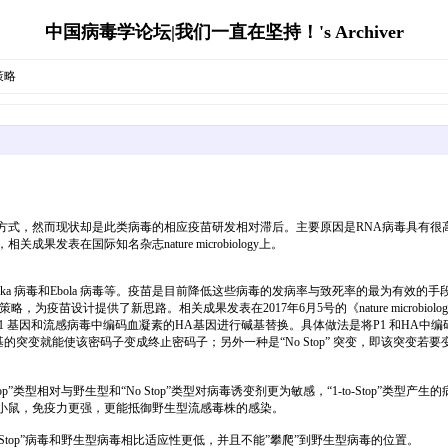
中国病毒学论坛|我们一直在坚持！'s Archiver
策略
方式，然而现状却是此类病毒的相应疫苗研发相对滞后。主要原因是RNA病毒具有
表在国际知名杂志nature microbiology上。
病毒、Zika 病毒和Ebola 病毒等。疫苗是目前降低这些病毒的发病率与致死率的最为
苗设计提供了新思路。相关成果发表在2017年6月5号的《nature microbiolo
 基因和流感病毒中编码血凝素的HA基因进行碱基替换。具体做法是将P1 和HA
个碱基的突变就能使该密码子变成终止密码子；另外一种是“No Stop” 突变，即该突变若
p”类型相对与野生型和“No Stop”类型对病毒诱变剂更为敏感，“1-to-Stop
流感毒株的小鼠，免疫力更强，更能抵御野生型流感毒株的感染。
Stop”病毒和野生型病毒相比适应性更低，并且不能”攀爬”到野生型病毒的位置。