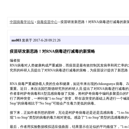
中国病毒学论坛
›
病毒疫苗中心
› 疫苗研发新思路！对RNA病毒进行减毒的新
ms003
发表于 2017-6-28 09:21:26
疫苗研发新思路！对RNA病毒进行减毒的新策略
编者按
RNA病毒对人类健康构成严重威胁，而疫苗是最有效控制其发病率和死亡率的
究所的科研人员提出了对RNA病毒进行减毒的策略，为疫苗设计提供了新思路，相关成果发
RNA 病毒严重威胁着人类的生命和健康，如近年来出现的chikungunya 
重重。近日，来自法国巴斯德研究所的科研人员 提出了对RNA病毒进行减毒的策略，为疫
作者拿柯萨奇病毒和A型流感病毒做了实验，将柯萨奇病毒中编码多聚蛋白的P1
行了两种突变，一种叫做“1-to-Stop” 突变，即在该突变的基础上再进行一
Stop”的病毒相比于“No Stop”可能会产生毒力更低的病毒。
接下来，正如作者所想的那样，无论是柯萨奇病毒还是还是流感病毒，“1-to-Sto
现“1-to-Stop”类型的病毒的毒力相对更低。感染了“1-to-Stop”类型的
最后，作者用实验数据模拟适应值曲面，结果显示在近似的平均殇值下，“1-to-