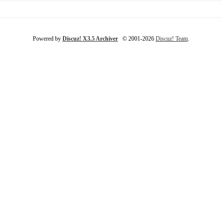
Powered by
Discuz! X3.5 Archiver
© 2001-2026
Discuz! Team
.