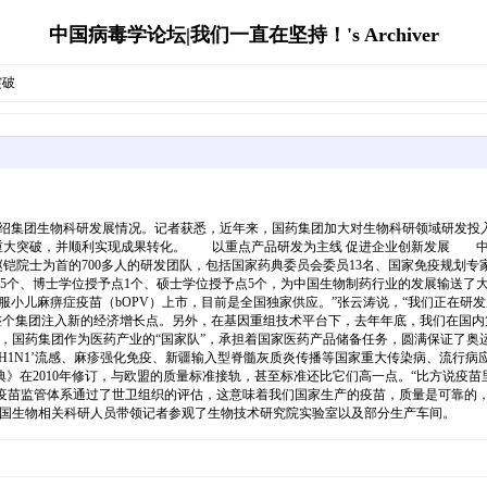
中国病毒学论坛|我们一直在坚持！'s Archiver
突破
介绍集团生物科研发展情况。记者获悉，近年来，国药集团加大对生物科研领域研发投入
重大突破，并顺利实现成果转化。 以重点产品研发为主线 促进企业创新发展 中国生
以赵铠院士为首的700多人的研发团队，包括国家药典委员会委员13名、国家免疫规划
作站5个、博士学位授予点1个、硕士学位授予点5个，为中国生物制药行业的发展输送
服小儿麻痹症疫苗（bOPV）上市，目前是全国独家供应。”张云涛说，“我们正在研
给整个集团注入新的经济增长点。另外，在基因重组技术平台下，去年年底，我们在国
，国药集团作为医药产业的“国家队”，承担着国家医药产品储备任务，圆满保证了奥
H1N1’流感、麻疹强化免疫、新疆输入型脊髓灰质炎传播等国家重大传染病、流行
在2010年修订，与欧盟的质量标准接轨，甚至标准还比它们高一点。“比方说疫苗里
中国疫苗监管体系通过了世卫组织的评估，这意味着我们国家生产的疫苗，质量是可靠的
国生物相关科研人员带领记者参观了生物技术研究院实验室以及部分生产车间。